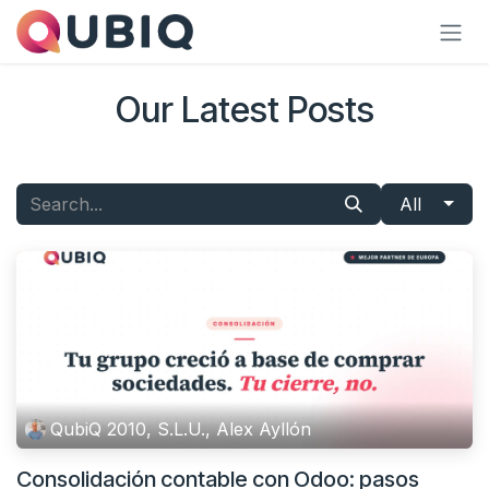
Skip to Content
Our Latest Posts
All
QubiQ 2010, S.L.U., Alex Ayllón
Consolidación contable con Odoo: pasos