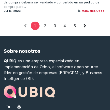
de compra debería ser validado y convertido en un pedido de
compra para...
Jul 15, 2026
Manuales Odoo
1
2
3
4
5
Sobre nosotros
QUBIQ
es una empresa especializada en
implementación de Odoo, el software open source
líder en gestión de empresas (ERP/CRM), y Business
Intelligence (BI).