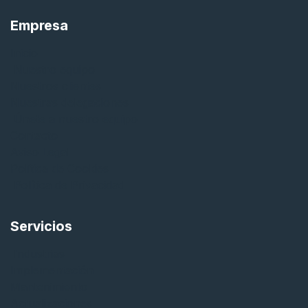
Empresa
Inicio
Nuestro equipo
Nuestros clientes
Nuestras delegaciones
Únete a nuestro equipo
Contacto
Aviso Legal
Política de Cookies
Política de Privacidad
Servicios
Industrias
Implementación
Mantenimiento
Actualizaciones