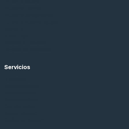
Nuestro equipo
Nuestros clientes
Nuestras delegaciones
Únete a nuestro equipo
Contacto
Aviso Legal
Política de Cookies
Política de Privacidad
Servicios
Industrias
Implementación
Mantenimiento
Actualizaciones
Servicio Cloud
Asesoramiento
QUBIQ ACADEMY