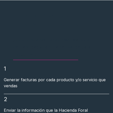
Odoo es un software
registrado en TicketBAI
¿Qué funciones tiene un software de
contabilidad y facturación válido para
Ticket BAI?
1
Generar facturas por cada producto y/o servicio que
vendas
2
​
Enviar la información que la Hacienda Foral