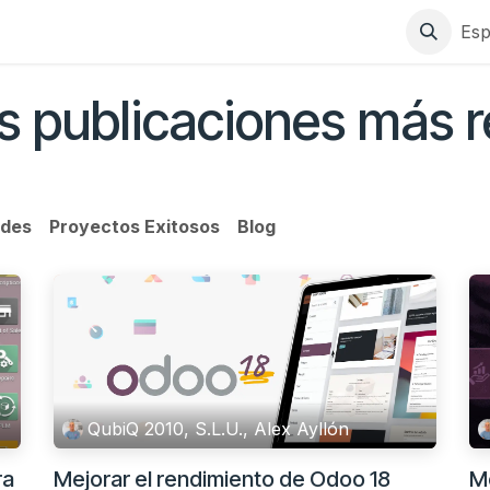
s
Productos
Subvenciones
Nosotros
Casos
Esp
s publicaciones más r
des
Proyectos Exitosos
Blog
QubiQ 2010, S.L.U., Alex Ayllón
ra
Mejorar el rendimiento de Odoo 18
Me