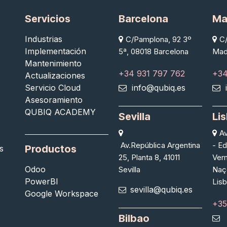
Servicios
Barcelona
Ma
Industrias
C/Pamplona, 92 3º
C/
Implementación
5ª, 08018 Barcelona
Mad
Mantenimiento
+34 931 797 762
+34
Actualizaciones
Servicio Cloud
info@qubiq.es
Asesoramiento
QUBIQ ACADEMY
Sevilla
Li
Av
Av.República Argentina
- Ed
Productos
s
25, Planta 8, 41011
Ver
Odoo
Sevilla
Naç
PowerBI
Lis
sevilla@qubiq.es
Google Workspace
+35
Bilbao