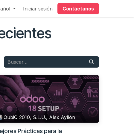
 de éxito
añol
Iniciar sesión
Ayuda
Contáctanos
ecientes
QubiQ 2010, S.L.U., Alex Ayllón
jores Prácticas para la