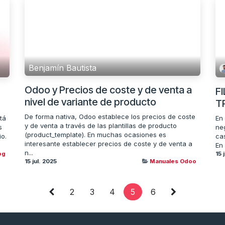
Benjamín Bautista
Odoo y Precios de coste y de venta a
F
nivel de variante de producto
T
De forma nativa, Odoo establece los precios de coste
tá
En
y de venta a través de las plantillas de producto
s
ne
(product_template). En muchas ocasiones es
io.
ca
interesante establecer precios de coste y de venta a
En 
n...
og
15 
15 jul. 2025
Manuales Odoo
2
3
4
5
6