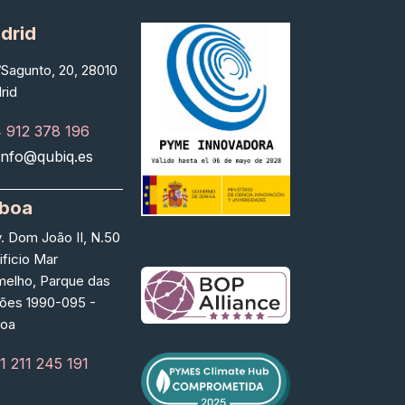
drid
Sagunto, 20, 28010
rid
 912 378 196
info@qubiq.es
sboa
. Dom João II, N.50
ificio Mar
melho, Parque das
ões 1990-095 -
boa
1 211 245 191