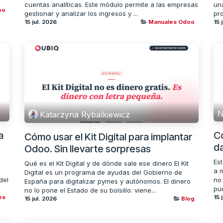
cuentas analíticas. Este módulo permite a las empresas
un
oo
gestionar y analizar los ingresos y ...
pr
15 jul. 2026
Manuales Odoo
15 
N
Katarzyna Rybalkiewicz
a
C
Cómo usar el Kit Digital para implantar
da
Odoo. Sin llevarte sorpresas
Es
Qué es el Kit Digital y de dónde sale ese dinero El Kit
a 
Digital es un programa de ayudas del Gobierno de
del
no
España para digitalizar pymes y autónomos. El dinero
pu
no lo pone el Estado de su bolsillo: viene...
es
15 
15 jul. 2026
Blog