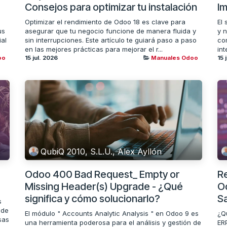
Consejos para optimizar tu instalación
I
Optimizar el rendimiento de Odoo 18 es clave para
El
us
asegurar que tu negocio funcione de manera fluida y
y 
al
sin interrupciones. Este artículo te guiará paso a paso
co
en las mejores prácticas para mejorar el r...
int
oo
15 jul. 2026
Manuales Odoo
15 
QubiQ 2010, S.L.U., Alex Ayllón
Odoo 400 Bad Request_ Empty or
R
Missing Header(s) Upgrade - ¿Qué
O
significa y cómo solucionarlo?
S
s
 de
El módulo " Accounts Analytic Analysis " en Odoo 9 es
¿Q
sas
una herramienta poderosa para el análisis y gestión de
ER