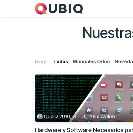
Ir al contenido
Nuestros servicio
Nuestra
Blogs:
Todos
Manuales Odoo
Noveda
QubiQ 2010, S.L.U., Alex Ayllón
Hardware y Software Necesarios pa